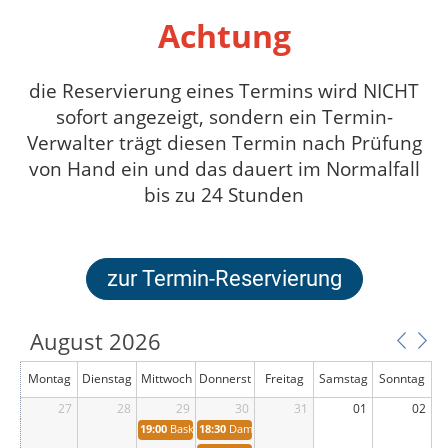
Achtung
die Reservierung eines Termins wird NICHT
sofort angezeigt, sondern ein Termin-
Verwalter trägt diesen Termin nach Prüfung
von Hand ein und das dauert im Normalfall
bis zu 24 Stunden
zur Termin-Reservierung
August 2026
Montag
Dienstag
Mittwoch
Donnerst
Freitag
Samstag
Sonntag
27
28
29
ag
30
31
01
02
19:00
Basketballgruppe
18:30
Damen 4 (D11402) Monika Hochstein