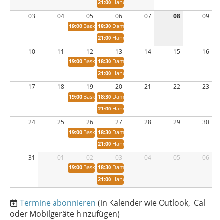
21:00
Handball 3.Mannschaft Markus Wilms
03
04
05
06
07
08
09
19:00
Basketballgruppe
18:30
Damen 4 (D11402) Monika Hochstein
21:00
Handball 3.Mannschaft Markus Wilms
10
11
12
13
14
15
16
19:00
Basketballgruppe
18:30
Damen 4 (D11402) Monika Hochstein
21:00
Handball 3.Mannschaft Markus Wilms
17
18
19
20
21
22
23
19:00
Basketballgruppe
18:30
Damen 4 (D11402) Monika Hochstein
21:00
Handball 3.Mannschaft Markus Wilms
24
25
26
27
28
29
30
19:00
Basketballgruppe
18:30
Damen 4 (D11402) Monika Hochstein
21:00
Handball 3.Mannschaft Markus Wilms
31
01
02
03
04
05
06
19:00
Basketballgruppe
18:30
Damen 4 (D11402) Monika Hochstein
21:00
Handball 3.Mannschaft Markus Wilms
Termine abonnieren
(in Kalender wie Outlook, iCal
oder Mobilgeräte hinzufügen)